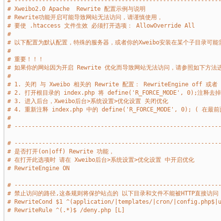
# -----------------------------------------------------------
# Xweibo2.0 Apache  Rewrite 配置示例与说明
# Rewrite功能开启可能导致网站无法访问，请谨慎使用，
# 要使 .htaccess 文件生效 必须打开选项： AllowOverride All
# 
# 以下配置为默认配置，特殊的服务器，或者你的Xweibo安装在某个子目录可能
#
# 重要！！！
# 如果你的网站因为开启 Rewrite 优化而导致网站无法访问，请参照如下方法
# 
# 1. 关闭 与 Xweibo 相关的 Rewrite 配置： RewriteEngine off
# 2. 打开根目录的 index.php 将 define('R_FORCE_MODE', 0);注释
# 3. 进入后台，Xweibo后台>系统设置>优化设置 关闭优化
# 4. 重新注释 index.php 中的 define('R_FORCE_MODE', 0); ( 在最
#
# -----------------------------------------------------------
# -----------------------------------------------------------
# 是否打开(on|off) Rewrite 功能，
# 在打开此选项时 请在 Xweibo后台>系统设置>优化设置 中开启优化
# RewriteEngine ON
# -----------------------------------------------------------
# 禁止访问的路径,这条规则将保护站点的 以下目录和文件不能被HTTP直接访问
# RewriteCond $1 ^(application/|templates/|cron/|config.php$|
# RewriteRule ^(.*)$ /deny.php [L]