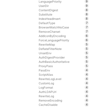
9
LanguagePriority
9
UserDir
8
ContentDigest
8
Substitute
8
IndexHeadInsert
7
DefaultType
7
BrowserMatchNoCase
7
RemoveCharset
6
AddIconByEncoding
6
ForceLanguagePriority
5
RewriteMap
5
DeflateFilterNote
5
UnsetEnv
5
AuthDigestProvider
5
AuthBasicAuthoritative
5
ProxyPass
4
PassEnv
4
ScriptAlias
4
RewriteLogLevel
4
CustomLog
4
LogFormat
4
AuthLDAPUrl
4
RewriteLog
4
RemoveEncoding
4
CacheDisable