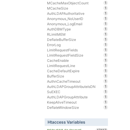
1
MCacheMaxObjectCount
1
MCacheSize
1
AuthLDAPAuthoritative
1
Anonymous_NoUserID
1
Anonymous_LogEmail
1
AuthDBMType
1
RLimitMEM
1
DeflateBufferSize
1
ErrorLog
1
LimitRequestFields
1
LimitRequestFieldSize
1
CacheEnable
1
LimitRequestLine
1
CacheDefaultExpire
1
BufferSize
1
AuthnCacheTimeout
1
AuthLDAPGroupAttributeIsDN
1
SuEXEC
1
AuthLDAPGroupAttribute
1
KeepAliveTimeout
1
DeflateWindowSize
Htaccess Variables