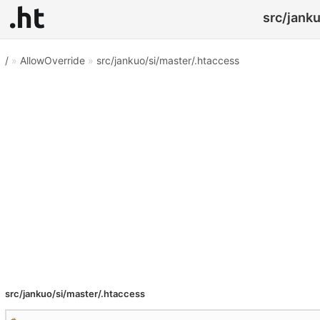
src/janku
/
»
AllowOverride
»
src/jankuo/si/master/.htaccess
src/jankuo/si/master/.htaccess