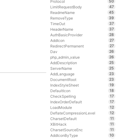
50
Protocol
47
LimitRequestBody
45
ReadmeName
39
RemoveType
37
TimeOut
37
HeaderName
28
AuthBasicProvider
27
AddIcon
27
RedirectPermanent
26
Dav
26
php_admin_value
25
AddDescription
25
ServerName
23
AddLanguage
23
DocumentRoot
19
IndexStyleSheet
18
DefaultIcon
17
CheckSpelling
17
IndexOrderDefault
12
LoadModule
12
DeflateCompressionLevel
11
CharsetDefault
11
XBitHack
11
CharsetSourceEnc
10
AddIconByType