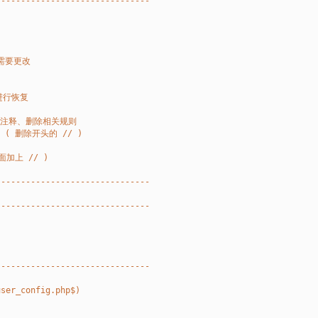
-------------------------------
需要更改
进行恢复
 或者 注释、删除相关规则
去掉 ( 删除开头的 // ) 
前面加上 // )
-------------------------------
-------------------------------
-------------------------------
user_config.php$)