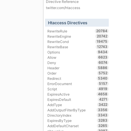
Directive Reference
twitter.com/htaccess
Htaccess Directives
20784
RewriteRule
20742
RewriteEngine
19475
RewriteCond
12743
RewriteBase
9434
Options
6623
Allow
6074
Deny
5886
Header
5752
Order
5340
Redirect
5157
ErrorDocument
4919
Script
4658
ExpiresActive
4271
ExpiresDefault
3422
AddType
3356
AddOutputFilterByType
3343
DirectoryIndex
3283
ExpiresByType
3265
AddDefaultCharset
3097