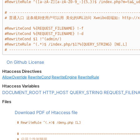
#RewriteRule ^([a-zA-Z][a-zA-Z0-9_-]{5,})$ /index.php?m=ta&_u
# -----------------------------------------------------------
# 普通入口 这条规则使用户可以用 美化的URL访问 Xweibo前端如: http://xxx.c
#RewriteCond %{REQUEST_FILENAME} !-f
#RewriteCond %{REQUEST_FILENAME} !-d
#RewriteCond $1 !^(admin/)
#RewriteRule ^(.*)$ /index.php/$1?%{QUERY_STRING} [NE,L]
# -----------------------------------------------------------
On Github
License
Htaccess Directives
AllowOverride
RewriteCond
RewriteEngine
RewriteRule
Htaccess Variables
DOCUMENT_ROOT
HTTP_HOST
QUERY_STRING
REQUEST_FILEN
Files
Download PDF of Htaccess file