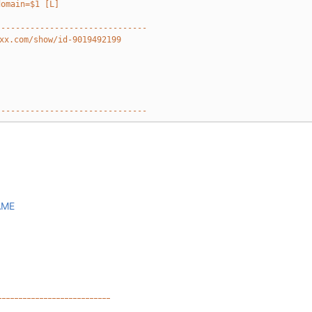
domain=$1 [L]
-------------------------------
om/show/id-9019492199
-------------------------------
AME