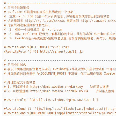
# -----------------------------------------------------------
# 启用个性短链接 
# xurl.com 可能是你的虚拟主机绑定的一个别名，
#  注意：xurl.com 只是一个示例的域名，你需要更改成你自己的短链域名
# 这条规则将 http://xurl.com/xxxxxx 重定向到 http://sinaurl.cn/x
# 你在取消这条规则的注释之前，
#  1. 准备一个短链域名 如：xurl.com
#  2. 确认 xurl.com 已绑定、解释到你的主机，且与你访问 Xweibo 的域
#  3. Xweibo后台>系统设置>短链域名设置 更改你的短链域名，并与以下规
#RewriteCond %{HTTP_HOST} ^xurl.com$
#RewriteRule ^(.*)$ http://sinaurl.cn/$1 [L]
# -----------------------------------------------------------
# 启用个性域名
# 在以下两条规则的注释之前请在 Xweibo后台>系统设置>开启个性域名 中开
# 注如果你的服务器中 %{DOCUMENT_ROOT} 不准确，你可以用你安装 Xwei
# 处理自定义个性域名 
# 1. 可以通过类 http://demo.xweibo.cn/darkboy    访问某人微博
# 2. 可以通过类 http://demo.xweibo.cn/2097085384    访问某人微博
#RewriteRule ^([0-9]{1,})$ /index.php?m=ta&id=$1 [L]
#RewriteCond $1 !^(js/|img/|css/|flash/|var/|robots.txt$|.+.p
#RewriteCond %{DOCUMENT_ROOT}/application/controllers/$1.mod.