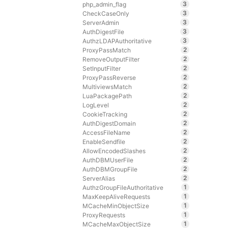
3
php_admin_flag
3
CheckCaseOnly
3
ServerAdmin
3
AuthDigestFile
3
AuthzLDAPAuthoritative
2
ProxyPassMatch
2
RemoveOutputFilter
2
SetInputFilter
2
ProxyPassReverse
2
MultiviewsMatch
2
LuaPackagePath
2
LogLevel
2
CookieTracking
2
AuthDigestDomain
2
AccessFileName
2
EnableSendfile
2
AllowEncodedSlashes
2
AuthDBMUserFile
2
AuthDBMGroupFile
2
ServerAlias
1
AuthzGroupFileAuthoritative
1
MaxKeepAliveRequests
1
MCacheMinObjectSize
1
ProxyRequests
1
MCacheMaxObjectSize