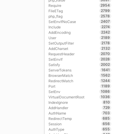
php_value
2954
Require
2799
FileETag
2578
php_flag
2407
SetEnvIfNoCase
2274
Include
2242
AddEncoding
2189
User
2178
SetOutputFilter
2132
AddCharset
2070
RequestHeader
2028
SetEnvIf
2002
Satisfy
1641
ServerTokens
1562
BrowserMatch
1244
RedirectMatch
1189
Port
1086
SetEnv
1036
VirtualDocumentRoot
810
IndexIgnore
729
AddHandler
703
AuthName
685
RedirectTemp
656
Session
655
AuthType