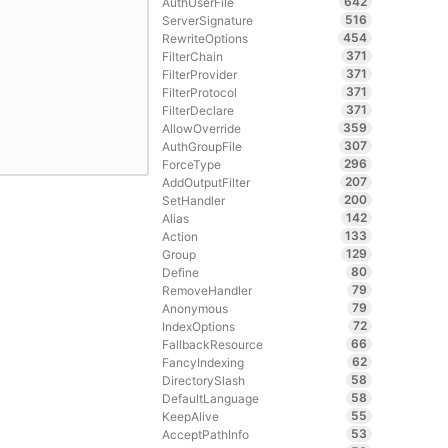
642
AuthUserFile
516
ServerSignature
454
RewriteOptions
371
FilterChain
371
FilterProvider
371
FilterProtocol
371
FilterDeclare
359
AllowOverride
307
AuthGroupFile
296
ForceType
207
AddOutputFilter
200
SetHandler
142
Alias
133
Action
129
Group
80
Define
79
RemoveHandler
79
Anonymous
72
IndexOptions
66
FallbackResource
62
FancyIndexing
58
DirectorySlash
58
DefaultLanguage
55
KeepAlive
53
AcceptPathInfo