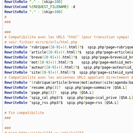
RewriteRule
"."
-
[
skip
=
100
]
RewriteCond
%{
REQUEST_FILENAME
}
-
RewriteRule
"."
-
[
skip
=
100
]
#
###
###
# Compatibilite avec les URLS "html" (pour transition sympa)
# voir fichier ecrire/urls/html.php
RewriteRule
^
rubrique
([
0
-
9
]+)(.
html
)?
$  spip
.
php
?
page
=
rubriqu
RewriteRule
^
article
([
0
-
9
]+)(.
html
)?
$  spip
.
php
?
page
=
article
&
RewriteRule
^
breve
([
0
-
9
]+)(.
html
)?
$  spip
.
php
?
page
=
breve
&
id_b
RewriteRule
^
mot
([
0
-
9
]+)(.
html
)?
$    spip
.
php
?
page
=
mot
&
id_mot
RewriteRule
^
auteur
([
0
-
9
]+)(.
html
)?
$  spip
.
php
?
page
=
auteur
&
id
RewriteRule
^
site
([
0
-
9
]+)(.
html
)?
$  spip
.
php
?
page
=
site
&
id_syn
# Compatibilite avec les anciennes URLS appelant directement 
RewriteRule
^(
rubrique
|
article
|
breve
|
mot
|
auteur
|
site
|
agenda
|
b
RewriteRule
^
resume
.
php
[
3
]?
  spip
.
php
?
page
=
sommaire 
[
QSA
,
L
]
RewriteRule
^
page
.
php
[
3
]?
  spip
.
php 
[
QSA
,
L
]
RewriteRule
^
spip_cal
.
php3
?
$  spip
.
php
?
page
=
ical_prive 
[
QSA
,
L
RewriteRule
^
spip_rss
.
php3
?
$  spip
.
php
?
page
=
rss 
[
QSA
,
L
]
# Fin compatibilite
###
###