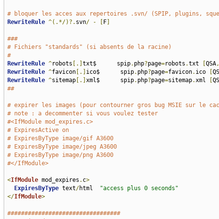
# bloquer les acces aux repertoires .svn/ (SPIP, plugins, squ
RewriteRule
^(.*/)?.
svn
/
-
[
F
]
###
# Fichiers "standards" (si absents de la racine)
#
RewriteRule
^
robots
[.]
txt$      spip
.
php
?
page
=
robots
.
txt 
[
QSA
RewriteRule
^
favicon
[.]
ico$      spip
.
php
?
page
=
favicon
.
ico 
[
Q
RewriteRule
^
sitemap
[.]
xml$      spip
.
php
?
page
=
sitemap
.
xml 
[
Q
##
# expirer les images (pour contourner gros bug MSIE sur le ca
# note : a decommenter si vous voulez tester
#<IfModule mod_expires.c>
# ExpiresActive on
# ExpiresByType image/gif A3600
# ExpiresByType image/jpeg A3600
# ExpiresByType image/png A3600
#</IfModule>
<
IfModule
 mod_expires
.
c
>
ExpiresByType
 text
/
html  
"access plus 0 seconds"
</
IfModule
>
#################################