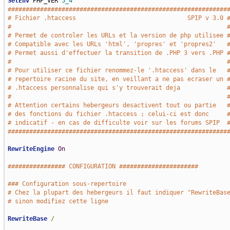
SetEnv
 PHP_VER 
5_4
#############################################################
# Fichier .htaccess                               SPIP v 3.0 
#                                                            
# Permet de controler les URLs et la version de php utilisee 
# Compatible avec les URLs 'html', 'propres' et 'propres2'   
# Permet aussi d'effectuer la transition de .PHP 3 vers .PHP 
#                                                            
# Pour utiliser ce fichier renommez-le '.htaccess' dans le   
# repertoire racine du site, en veillant a ne pas ecraser un 
# .htaccess personnalise qui s'y trouverait deja             
#                                                            
# Attention certains hebergeurs desactivent tout ou partie   
# des fonctions du fichier .htaccess ; celui-ci est donc     
# indicatif - en cas de difficulte voir sur les forums SPIP  
#############################################################
RewriteEngine
On
################ CONFIGURATION ######################
### Configuration sous-repertoire
# Chez la plupart des hebergeurs il faut indiquer "RewriteBas
# sinon modifiez cette ligne
RewriteBase
/