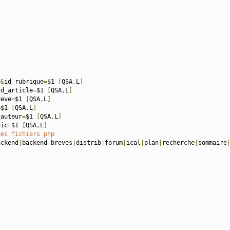
e
&
id_rubrique
=
$1 
[
QSA
,
L
]
id_article
=
$1 
[
QSA
,
L
]
reve
=
$1 
[
QSA
,
L
]
=
$1 
[
QSA
,
L
]
_auteur
=
$1 
[
QSA
,
L
]
dic
=
$1 
[
QSA
,
L
]
des fichiers php
ackend
|
backend-breves
|
distrib
|
forum
|
ical
|
plan
|
recherche
|
sommaire
]