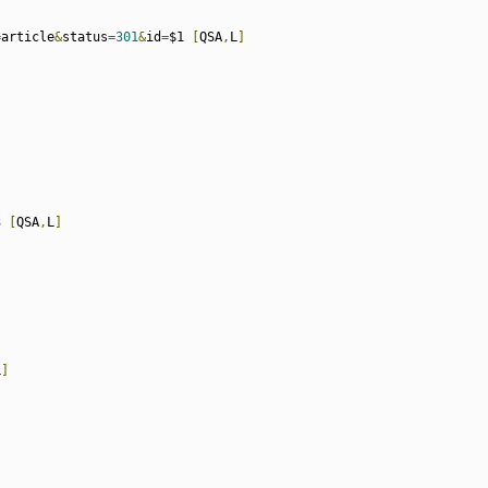
=
article
&
status
=
301
&
id
=
$1 
[
QSA
,
L
]
3 
[
QSA
,
L
]
L
]