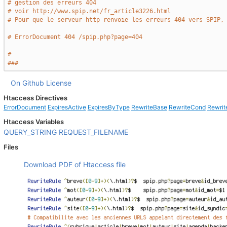
# gestion des erreurs 404
# voir http://www.spip.net/fr_article3226.html
# Pour que le serveur http renvoie les erreurs 404 vers SPIP,
# ErrorDocument 404 /spip.php?page=404
#
###
On Github
License
Htaccess Directives
ErrorDocument
ExpiresActive
ExpiresByType
RewriteBase
RewriteCond
Rewrit
Htaccess Variables
QUERY_STRING
REQUEST_FILENAME
Files
Download PDF of Htaccess file