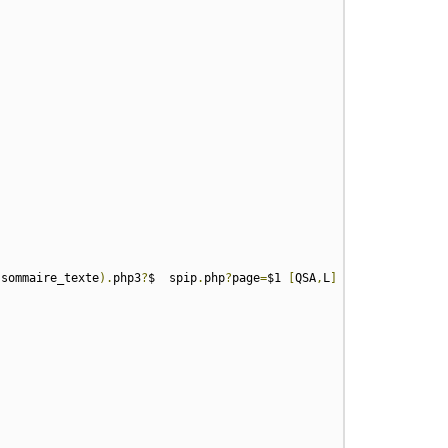
|
sommaire_texte
).
php3
?
$  spip
.
php
?
page
=
$1 
[
QSA
,
L
]