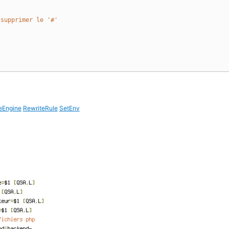
 supprimer le '#'
eEngine
RewriteRule
SetEnv