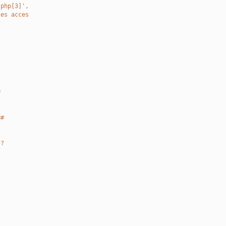
.php[3]',
les acces
#
##
 ?