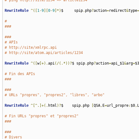
# ping http://site/1234 => article1234
RewriteRule
^([
1
-
9
][
0
-
9
]*)
$     spip
.
php
?
action
=
redirect
&
type
#
###
###
# APIs
# http://site/xmlrpc.api
# http://site/atom.api/articles/1234
RewriteRule
^([
w
]+).
api
(/(.*))?
$ spip
.
php
?
action
=
api_$1
&
arg
=
$
# Fin des APIs
###
###
# URLs "propres", "propres2", "libres", "arbo"
RewriteRule
^[^.]+(.
html
)?
$    spip
.
php 
[
QSA
,
E
=
url_propre
:
$0
,
# Fin URLs "propres" et "propres2"
###
###
# Divers