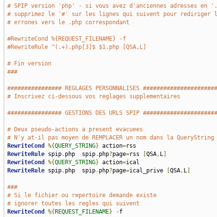
# SPIP version 'php' - si vous avez d'anciennes adresses en '
# supprimez le '#' sur les lignes qui suivent pour rediriger 
# errones vers le .php correspondant
#RewriteCond %{REQUEST_FILENAME} -f
#RewriteRule ^(.+).php[3]$ $1.php [QSA,L]
# Fin version
###
################ REGLAGES PERSONNALISES #####################
# Inscrivez ci-dessous vos reglages supplementaires
################ GESTIONS DES URLS SPIP #####################
# Deux pseudo-actions a present evacuees
# N'y at-il pas moyen de REMPLACER un nom dans la QueryString
RewriteCond
%{
QUERY_STRING
}
 action
=
RewriteRule
 spip
.
php  spip
.
php
?
page
=
rss 
[
QSA
,
L
]
RewriteCond
%{
QUERY_STRING
}
 action
=
RewriteRule
 spip
.
php  spip
.
php
?
page
=
ical_prive 
[
QSA
,
L
]
###
# Si le fichier ou repertoire demande existe
# ignorer toutes les regles qui suivent
RewriteCond
%{
REQUEST_FILENAME
}
-