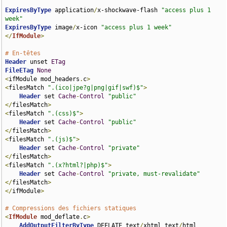
ExpiresByType
 application
/
x-shockwave-flash 
"access plus 1 
week"
ExpiresByType
 image
/
x-icon 
"access plus 1 week"
</
IfModule
>
# En-têtes
Header
 unset 
ETag
FileETag
None
<
ifModule mod_headers
.
c
>
<
filesMatch 
".(ico|jpe?g|png|gif|swf)$"
>
Header
 set 
Cache
-
Control
"public"
</
filesMatch
>
<
filesMatch 
".(css)$"
>
Header
 set 
Cache
-
Control
"public"
</
filesMatch
>
<
filesMatch 
".(js)$"
>
Header
 set 
Cache
-
Control
"private"
</
filesMatch
>
<
filesMatch 
".(x?html?|php)$"
>
Header
 set 
Cache
-
Control
"private, must-revalidate"
</
filesMatch
>
</
ifModule
>
# Compressions des fichiers statiques
<
IfModule
 mod_deflate
.
c
>
AddOutputFilterByType
 DEFLATE text
/
xhtml text
/
html 