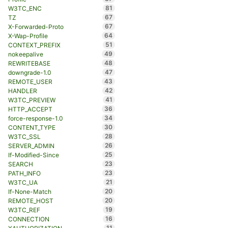
81
W3TC_ENC
67
TZ
67
X-Forwarded-Proto
64
X-Wap-Profile
51
CONTEXT_PREFIX
49
nokeepalive
48
REWRITEBASE
47
downgrade-1.0
43
REMOTE_USER
42
HANDLER
41
W3TC_PREVIEW
36
HTTP_ACCEPT
34
force-response-1.0
30
CONTENT_TYPE
28
W3TC_SSL
26
SERVER_ADMIN
25
If-Modified-Since
23
SEARCH
23
PATH_INFO
21
W3TC_UA
20
If-None-Match
20
REMOTE_HOST
19
W3TC_REF
16
CONNECTION
11