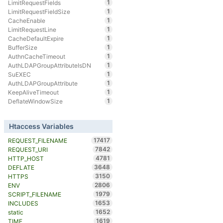
1
LimitRequestFields
1
LimitRequestFieldSize
1
CacheEnable
1
LimitRequestLine
1
CacheDefaultExpire
1
BufferSize
1
AuthnCacheTimeout
1
AuthLDAPGroupAttributeIsDN
1
SuEXEC
1
AuthLDAPGroupAttribute
1
KeepAliveTimeout
1
DeflateWindowSize
Htaccess Variables
17417
REQUEST_FILENAME
7842
REQUEST_URI
4781
HTTP_HOST
3648
DEFLATE
3150
HTTPS
2806
ENV
1979
SCRIPT_FILENAME
1653
INCLUDES
1652
static
1619
TIME