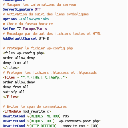
# Masquer les informations du serveur
ServerSignature
Off
# Activation du suivi des liens symboliques
Options
+FollowSymLinks
# Choix du fuseau horaire
SetEnv
 TZ 
Europe
/
Paris
# Encodage par défaut des fichiers textes et HTML
AddDefaultCharset
 UTF-8

# Protéger le fichier wp-config.php
<
files wp-config
.
php
>
order allow
,
deny

</
files
>
# Protéger les fichiers .htaccess et .htpasswds
<
Files
~
"^.*.([Hh][Tt][AaPp])"
>
order allow
,
deny

deny from all

</
Files
>
# Éviter le spam de commentaires
<
IfModule
 mod_rewrite
.
c
>
RewriteCond
%{
REQUEST_METHOD
}
RewriteCond
%{
REQUEST_URI
}
.
wp-comments-post
.
php
*
RewriteCond
%{
HTTP_REFERER
}
!.
monsite
.
com
.*
[
OR
]