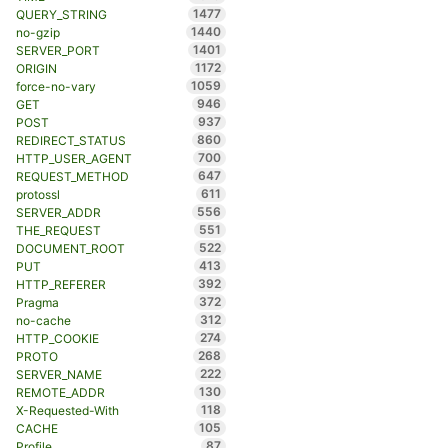
1477
QUERY_STRING
1440
no-gzip
1401
SERVER_PORT
1172
ORIGIN
1059
force-no-vary
946
GET
937
POST
860
REDIRECT_STATUS
700
HTTP_USER_AGENT
647
REQUEST_METHOD
611
protossl
556
SERVER_ADDR
551
THE_REQUEST
522
DOCUMENT_ROOT
413
PUT
392
HTTP_REFERER
372
Pragma
312
no-cache
274
HTTP_COOKIE
268
PROTO
222
SERVER_NAME
130
REMOTE_ADDR
118
X-Requested-With
105
CACHE
87
Profile