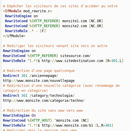
# Empêcher les visiteurs de ces sites d'accéder au votre
<
IfModule
 mod_rewrite
.
c
>
RewriteEngine
 on

RewriteCond
%{
HTTP_REFERER
}
 monsite1
.
com 
[
NC
,
OR
]
RewriteCond
%{
HTTP_REFERER
}
 monsite2
.
com 
[
NC
,
OR
]
RewriteRule
.*
-
[
F
]
</
ifModule
>
# Rediriger les visiteurs venant site vers un autre
RewriteEngine
RewriteCond
%{
HTTP_REFERER
}
 sitesource
.
com
/
RewriteRule
^(.*)
$ http
://
www
.
sitedestination
.
com 
[
R
=
301
,
L
]
# Redirection d'une page quelconque
Redirect
301
/
anciennepage
/
http
://
www
.
monsite
.
com
/
# Redirection d'une nouvelle catégorie (avec renommage de 
category en categorie)
Redirect
301
/
category
/
technologie
/
http
://
www
.
monsite
.
com
/
categorie
/
techno
/
# Redirection du site sans www vers www
RewriteEngine
On
RewriteCond
%{
HTTP_HOST
}
^
monsite
.
com 
[
NC
]
RewriteRule
^(.*)
$ http
://
www
.
monsite
.
com
/
$1 
[
L
,
R
=
301
]
# Rediriger vers la version sans www