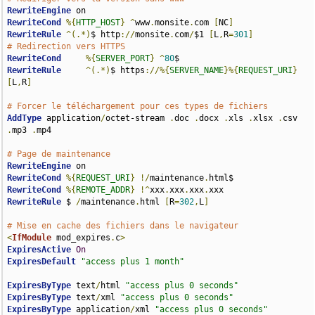
RewriteEngine
RewriteCond
%{
HTTP_HOST
}
^
www
.
monsite
.
com 
[
NC
]
RewriteRule
^(.*)
$ http
://
monsite
.
com
/
$1 
[
L
,
R
=
301
]
# Redirection vers HTTPS 
RewriteCond
%{
SERVER_PORT
}
^
80
RewriteRule
^(.*)
$ https
://%{
SERVER_NAME
}%{
REQUEST_URI
}
[
L
,
R
]
# Forcer le téléchargement pour ces types de fichiers
AddType
 application
/
octet-stream 
.
doc 
.
docx 
.
xls 
.
xlsx 
.
csv 
.
mp3 
.
mp4

# Page de maintenance
RewriteEngine
RewriteCond
%{
REQUEST_URI
}
!/
maintenance
.
RewriteCond
%{
REMOTE_ADDR
}
!^
xxx
.
xxx
.
xxx
.
RewriteRule
 $ 
/
maintenance
.
html 
[
R
=
302
,
L
]
# Mise en cache des fichiers dans le navigateur
<
IfModule
 mod_expires
.
c
>
ExpiresActive
On
ExpiresDefault
"access plus 1 month"
ExpiresByType
 text
/
html 
"access plus 0 seconds"
ExpiresByType
 text
/
xml 
"access plus 0 seconds"
ExpiresByType
 application
/
xml 
"access plus 0 seconds"