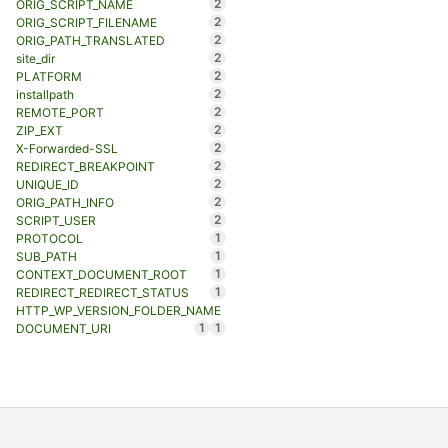
2
ORIG_SCRIPT_NAME
2
ORIG_SCRIPT_FILENAME
2
ORIG_PATH_TRANSLATED
2
site_dir
2
PLATFORM
2
installpath
2
REMOTE_PORT
2
ZIP_EXT
2
X-Forwarded-SSL
2
REDIRECT_BREAKPOINT
2
UNIQUE_ID
2
ORIG_PATH_INFO
2
SCRIPT_USER
1
PROTOCOL
1
SUB_PATH
1
CONTEXT_DOCUMENT_ROOT
1
REDIRECT_REDIRECT_STATUS
HTTP_WP_VERSION_FOLDER_NAME
1
1
DOCUMENT_URI