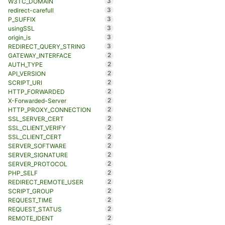
3
W3TC_DOMAIN
3
redirect-carefull
3
P_SUFFIX
3
usingSSL
3
origin_is
3
REDIRECT_QUERY_STRING
2
GATEWAY_INTERFACE
2
AUTH_TYPE
2
API_VERSION
2
SCRIPT_URI
2
HTTP_FORWARDED
2
X-Forwarded-Server
2
HTTP_PROXY_CONNECTION
2
SSL_SERVER_CERT
2
SSL_CLIENT_VERIFY
2
SSL_CLIENT_CERT
2
SERVER_SOFTWARE
2
SERVER_SIGNATURE
2
SERVER_PROTOCOL
2
PHP_SELF
2
REDIRECT_REMOTE_USER
2
SCRIPT_GROUP
2
REQUEST_TIME
2
REQUEST_STATUS
2
REMOTE_IDENT