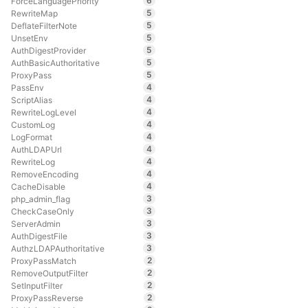
6
ForceLanguagePriority
5
RewriteMap
5
DeflateFilterNote
5
UnsetEnv
5
AuthDigestProvider
5
AuthBasicAuthoritative
5
ProxyPass
4
PassEnv
4
ScriptAlias
4
RewriteLogLevel
4
CustomLog
4
LogFormat
4
AuthLDAPUrl
4
RewriteLog
4
RemoveEncoding
4
CacheDisable
3
php_admin_flag
3
CheckCaseOnly
3
ServerAdmin
3
AuthDigestFile
3
AuthzLDAPAuthoritative
2
ProxyPassMatch
2
RemoveOutputFilter
2
SetInputFilter
2
ProxyPassReverse