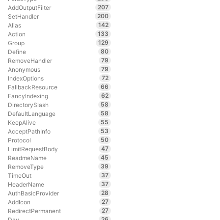
207
AddOutputFilter
200
SetHandler
142
Alias
133
Action
129
Group
80
Define
79
RemoveHandler
79
Anonymous
72
IndexOptions
66
FallbackResource
62
FancyIndexing
58
DirectorySlash
58
DefaultLanguage
55
KeepAlive
53
AcceptPathInfo
50
Protocol
47
LimitRequestBody
45
ReadmeName
39
RemoveType
37
TimeOut
37
HeaderName
28
AuthBasicProvider
27
AddIcon
27
RedirectPermanent
26
Dav