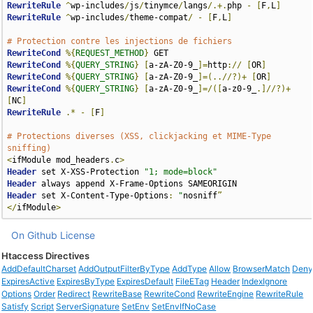
RewriteRule
^
wp-includes
/
js
/
tinymce
/
langs
/.+.
php 
-
[
F
,
L
]
RewriteRule
^
wp-includes
/
theme-compat
/
-
[
F
,
L
]
# Protection contre les injections de fichiers
RewriteCond
%{
REQUEST_METHOD
}
RewriteCond
%{
QUERY_STRING
}
[
a-zA-Z0-9_
]=
http
://
[
OR
]
RewriteCond
%{
QUERY_STRING
}
[
a-zA-Z0-9_
]=(..//?)+
[
OR
]
RewriteCond
%{
QUERY_STRING
}
[
a-zA-Z0-9_
]=/([
a-z0-9_
.]//?)+
[
NC
]
RewriteRule
.*
-
[
F
]
# Protections diverses (XSS, clickjacking et MIME-Type 
sniffing)
<
ifModule mod_headers
.
c
>
Header
 set X-XSS-Protection 
"1; mode=block"
Header
Header
 set X-Content-Type-Options
:
"
nosniff
”
</
ifModule
>
On Github
License
Htaccess Directives
AddDefaultCharset
AddOutputFilterByType
AddType
Allow
BrowserMatch
Den
ExpiresActive
ExpiresByType
ExpiresDefault
FileETag
Header
IndexIgnore
Options
Order
Redirect
RewriteBase
RewriteCond
RewriteEngine
RewriteRule
Satisfy
Script
ServerSignature
SetEnv
SetEnvIfNoCase