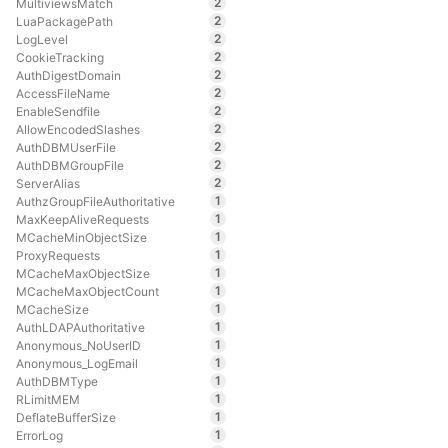
2
MultiviewsMatch
2
LuaPackagePath
2
LogLevel
2
CookieTracking
2
AuthDigestDomain
2
AccessFileName
2
EnableSendfile
2
AllowEncodedSlashes
2
AuthDBMUserFile
2
AuthDBMGroupFile
2
ServerAlias
1
AuthzGroupFileAuthoritative
1
MaxKeepAliveRequests
1
MCacheMinObjectSize
1
ProxyRequests
1
MCacheMaxObjectSize
1
MCacheMaxObjectCount
1
MCacheSize
1
AuthLDAPAuthoritative
1
Anonymous_NoUserID
1
Anonymous_LogEmail
1
AuthDBMType
1
RLimitMEM
1
DeflateBufferSize
1
ErrorLog