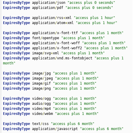
ExpiresByType
 application
/
json 
"access plus 0 seconds"
ExpiresByType
 application
/
pdf 
"access plus 0 seconds"
ExpiresByType
 application
/
rss
+
xml 
"access plus 1 hour"
ExpiresByType
 application
/
atom
+
xml 
"access plus 1 hour"
ExpiresByType
 application
/
x-font-ttf 
"access plus 1 month"
ExpiresByType
 font
/
opentype 
"access plus 1 month"
ExpiresByType
 application
/
x-font-woff 
"access plus 1 month"
ExpiresByType
 application
/
x-font-woff2 
"access plus 1 month"
ExpiresByType
 image
/
svg
+
xml 
"access plus 1 month"
ExpiresByType
 application
/
vnd
.
ms-fontobject 
"access plus 1 
month"
ExpiresByType
 image
/
jpg 
"access plus 1 month"
ExpiresByType
 image
/
jpeg 
"access plus 1 month"
ExpiresByType
 image
/
gif 
"access plus 1 month"
ExpiresByType
 image
/
png 
"access plus 1 month"
ExpiresByType
 video
/
ogg 
"access plus 1 month"
ExpiresByType
 audio
/
ogg 
"access plus 1 month"
ExpiresByType
 video
/
mp4 
"access plus 1 month"
ExpiresByType
 video
/
webm 
"access plus 1 month"
ExpiresByType
 text
/
css 
"access plus 6 month"
ExpiresByType
 application
/
javascript 
"access plus 6 month"