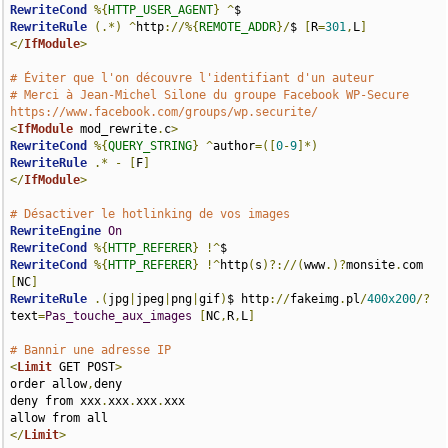
RewriteCond
%{
HTTP_USER_AGENT
}
^
RewriteRule
(.*)
^
http
://%{
REMOTE_ADDR
}/
$ 
[
R
=
301
,
L
]
</
IfModule
>
# Éviter que l'on découvre l'identifiant d'un auteur
# Merci à Jean-Michel Silone du groupe Facebook WP-Secure 
https://www.facebook.com/groups/wp.securite/
<
IfModule
 mod_rewrite
.
c
>
RewriteCond
%{
QUERY_STRING
}
^
author
=([
0
-
9
]*)
RewriteRule
.*
-
[
F
]
</
IfModule
>
# Désactiver le hotlinking de vos images
RewriteEngine
On
RewriteCond
%{
HTTP_REFERER
}
!^
RewriteCond
%{
HTTP_REFERER
}
!^
http
(
s
)?://(
www
.)?
monsite
.
com 
[
NC
]
RewriteRule
.(
jpg
|
jpeg
|
png
|
gif
)
$ http
://
fakeimg
.
pl
/
400x200
/?
text
=
Pas_touche_aux_images
[
NC
,
R
,
L
]
# Bannir une adresse IP
<
Limit
 GET POST
>
order allow
,
deny

deny from xxx
.
xxx
.
xxx
.
xxx

</
Limit
>