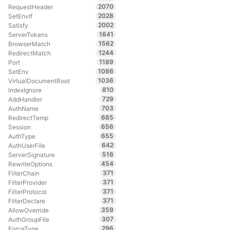
2070
RequestHeader
2028
SetEnvIf
2002
Satisfy
1641
ServerTokens
1562
BrowserMatch
1244
RedirectMatch
1189
Port
1086
SetEnv
1036
VirtualDocumentRoot
810
IndexIgnore
729
AddHandler
703
AuthName
685
RedirectTemp
656
Session
655
AuthType
642
AuthUserFile
516
ServerSignature
454
RewriteOptions
371
FilterChain
371
FilterProvider
371
FilterProtocol
371
FilterDeclare
359
AllowOverride
307
AuthGroupFile
296
ForceType