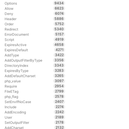
9434
Options
6623
Allow
6074
Deny
5886
Header
5752
Order
5340
Redirect
5157
ErrorDocument
4919
Script
4658
ExpiresActive
4271
ExpiresDefault
3422
AddType
3356
AddOutputFilterByType
3343
DirectoryIndex
3283
ExpiresByType
3265
AddDefaultCharset
3097
php_value
2954
Require
2799
FileETag
2578
php_flag
2407
SetEnvIfNoCase
2274
Include
2242
AddEncoding
2189
User
2178
SetOutputFilter
2132
AddCharset