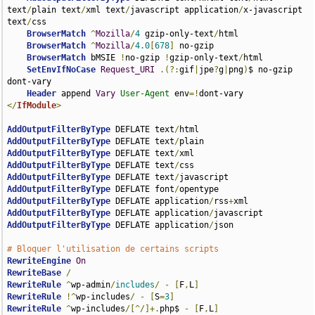
text
/
plain text
/
xml text
/
javascript application
/
x-javascript 
text
/
css 

BrowserMatch
^
Mozilla
/
4
 gzip-only-text
/
html 

BrowserMatch
^
Mozilla
/
4.0
[
678
]
 no-gzip 

BrowserMatch
 bMSIE 
!
no-gzip 
!
gzip-only-text
/
html 

SetEnvIfNoCase
Request_URI
.(?:
gif
|
jpe
?
g
|
png
)
$ no-gzip 
dont-vary 

Header
 append 
Vary
User-Agent
 env
=!
</
IfModule
>
AddOutputFilterByType
 DEFLATE text
/
AddOutputFilterByType
 DEFLATE text
/
AddOutputFilterByType
 DEFLATE text
/
AddOutputFilterByType
 DEFLATE text
/
AddOutputFilterByType
 DEFLATE text
/
AddOutputFilterByType
 DEFLATE font
/
AddOutputFilterByType
 DEFLATE application
/
rss
+
AddOutputFilterByType
 DEFLATE application
/
AddOutputFilterByType
 DEFLATE application
/
json

# Bloquer l'utilisation de certains scripts
RewriteEngine
On
RewriteBase
/
RewriteRule
^
wp-admin
/
includes
/
-
[
F
,
L
]
RewriteRule
!^
wp-includes
/
-
[
S
=
3
]
RewriteRule
^
wp-includes
/[^/]+.
php$ 
-
[
F
,
L
]