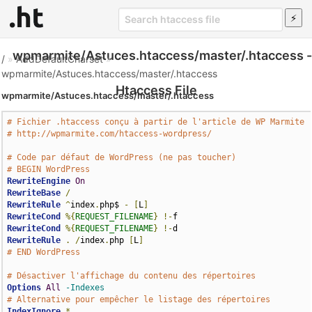
wpmarmite/Astuces.htaccess/master/.htaccess -
/
»
AddDefaultCharset
»
wpmarmite/Astuces.htaccess/master/.htaccess
Htaccess File
wpmarmite/Astuces.htaccess/master/.htaccess
# Fichier .htaccess conçu à partir de l'article de WP Marmite
# http://wpmarmite.com/htaccess-wordpress/
# Code par défaut de WordPress (ne pas toucher)
# BEGIN WordPress
RewriteEngine
On
RewriteBase
/
RewriteRule
^
index
.
php$ 
-
[
L
]
RewriteCond
%{
REQUEST_FILENAME
}
!-
RewriteCond
%{
REQUEST_FILENAME
}
!-
RewriteRule
.
/
index
.
php 
[
L
]
# END WordPress
# Désactiver l'affichage du contenu des répertoires
Options
All
-Indexes
# Alternative pour empêcher le listage des répertoires
IndexIgnore
*