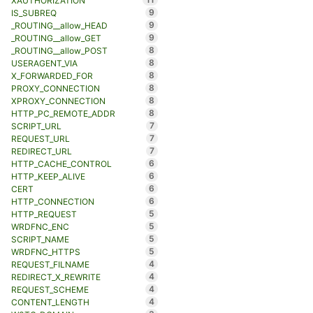
XAUTHORIZATION
9
IS_SUBREQ
9
_ROUTING__allow_HEAD
9
_ROUTING__allow_GET
8
_ROUTING__allow_POST
8
USERAGENT_VIA
8
X_FORWARDED_FOR
8
PROXY_CONNECTION
8
XPROXY_CONNECTION
8
HTTP_PC_REMOTE_ADDR
7
SCRIPT_URL
7
REQUEST_URL
7
REDIRECT_URL
6
HTTP_CACHE_CONTROL
6
HTTP_KEEP_ALIVE
6
CERT
6
HTTP_CONNECTION
5
HTTP_REQUEST
5
WRDFNC_ENC
5
SCRIPT_NAME
5
WRDFNC_HTTPS
4
REQUEST_FILNAME
4
REDIRECT_X_REWRITE
4
REQUEST_SCHEME
4
CONTENT_LENGTH