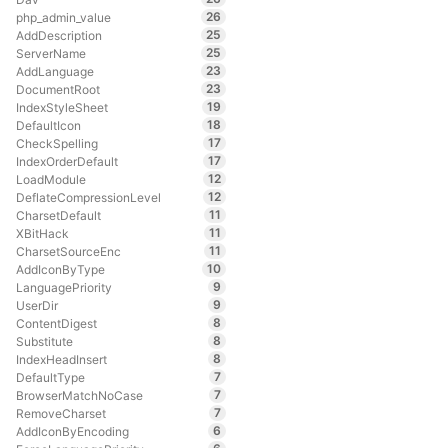
26
php_admin_value
25
AddDescription
25
ServerName
23
AddLanguage
23
DocumentRoot
19
IndexStyleSheet
18
DefaultIcon
17
CheckSpelling
17
IndexOrderDefault
12
LoadModule
12
DeflateCompressionLevel
11
CharsetDefault
11
XBitHack
11
CharsetSourceEnc
10
AddIconByType
9
LanguagePriority
9
UserDir
8
ContentDigest
8
Substitute
8
IndexHeadInsert
7
DefaultType
7
BrowserMatchNoCase
7
RemoveCharset
6
AddIconByEncoding